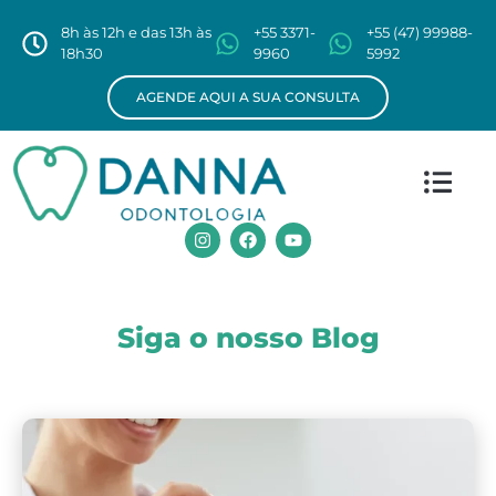
8h às 12h e das 13h às
+55 3371-
+55 (47) 99988-
18h30
9960
5992
AGENDE AQUI A SUA CONSULTA
Siga o nosso Blog