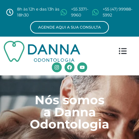
8h às 12h e das 13h às
+55 3371-
+55 (47) 99988-
18h30
9960
5992
AGENDE AQUI A SUA CONSULTA
Nós somos
a Danna
Odontologia