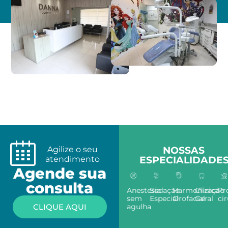
Agilize o seu
NOSSAS
atendimento
ESPECIALIDADE
Agende sua
consulta
Anestesia
Sedação
Harmonização
Clínica
Proc
sem
Especial
Orofacial
Geral
cirú
CLIQUE AQUI
agulha